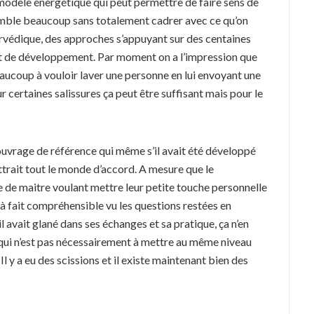
e modèle énergétique qui peut permettre de faire sens de
ssemble beaucoup sans totalement cadrer avec ce qu’on
rvédique, des approches s’appuyant sur des centaines
 et de développement. Par moment on a l’impression que
aucoup à vouloir laver une personne en lui envoyant une
ur certaines salissures ça peut être suffisant mais pour le
un ouvrage de référence qui même s’il avait été développé
ttrait tout le monde d’accord. A mesure que le
 de maitre voulant mettre leur petite touche personnelle
 à fait compréhensible vu les questions restées en
il avait glané dans ses échanges et sa pratique, ça n’en
 qui n’est pas nécessairement à mettre au même niveau
l y a eu des scissions et il existe maintenant bien des