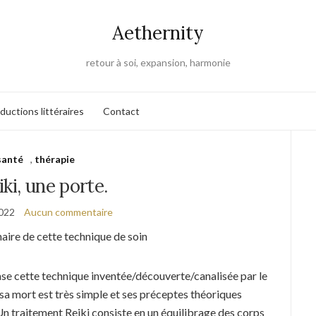
Aethernity
retour à soi, expansion, harmonie
ductions littéraires
Contact
santé
,
thérapie
iki, une porte.
2022
Aucun commentaire
naire de cette technique de soin
base cette technique inventée/découverte/canalisée par le
a mort est très simple et ses préceptes théoriques
 Un traitement Reiki consiste en un équilibrage des corps