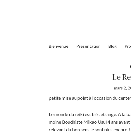
Bienvenue
Présentation
Blog
Pro
Le Re
mars 2, 
petite mise au point à l’occasion du cente
Le monde du reiki est très étrange. A la 
moine Boudhiste Mikao Usui 4 ans avant s
relevant du bon sens le sont plus encore.