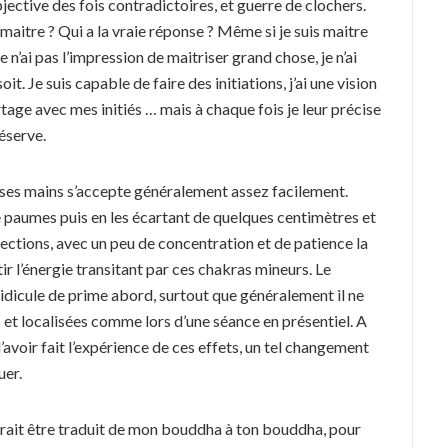
bjective des fois contradictoires, et guerre de clochers.
r maitre ? Qui a la vraie réponse ? Même si je suis maitre
 n’ai pas l’impression de maitriser grand chose, je n’ai
it. Je suis capable de faire des initiations, j’ai une vision
tage avec mes initiés … mais à chaque fois je leur précise
 réserve.
 ses mains s’accepte généralement assez facilement.
 paumes puis en les écartant de quelques centimètres et
rections, avec un peu de concentration et de patience la
tir l’énergie transitant par ces chakras mineurs. Le
idicule de prime abord, surtout que généralement il ne
t localisées comme lors d’une séance en présentiel. A
’avoir fait l’expérience de ces effets, un tel changement
uer.
rait être traduit de mon bouddha à ton bouddha, pour