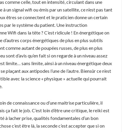
pas comme celle, tout en intensité, circulant dans une
e à un signal wifi ou émis par un satellite, ce n’est pas tant
eux êtres se connectent et le praticien donne un certain
s par le système du patient. Une instruction
nne Wifi dans la tête ? C’est ridicule ! En énergétique on
ue d’autres corps énergétiques de plus en plus subtils
 sont comme autant de poupées russes, de plus en plus
u sont d’avis qu’en fait si on regarde à un niveau assez
est limite… sans limite, ainsi à un niveau énergétique deux
 plaçant aux antipodes l’une de l’autre. Biensûr ce n’est
ible avec la science « physique » actuelle qui pourrait
e.
soin de connaissance ou d’une maitrise particulière, il
ça fait le job. C’est loin d’être une critique, le reiki est
cité à lacher prise, qualités fondamentales d’un bon
ose c’est être là, la seconde c’est accepter que si on