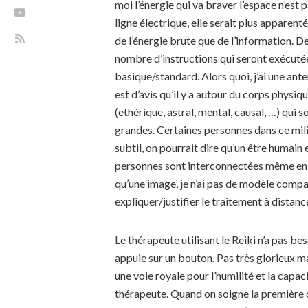
moi l’énergie qui va braver l’espace n’est 
ligne électrique, elle serait plus apparenté
de l’énergie brute que de l’information. D
nombre d’instructions qui seront exécutée
basique/standard. Alors quoi, j’ai une ante
est d’avis qu’il y a autour du corps physiq
(ethérique, astral, mental, causal, …) qui
grandes. Certaines personnes dans ce milie
subtil, on pourrait dire qu’un être humain 
personnes sont interconnectées même en se
qu’une image, je n’ai pas de modèle compat
expliquer/justifier le traitement à distanc
Le thérapeute utilisant le Reiki n’a pas be
appuie sur un bouton. Pas très glorieux mais 
une voie royale pour l’humilité et la capa
thérapeute. Quand on soigne la première ch