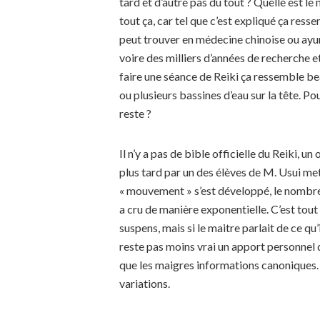
tard et d’autre pas du tout ? Quelle est l
tout ça, car tel que c’est expliqué ça re
peut trouver en médecine chinoise ou ayu
voire des milliers d’années de recherche
faire une séance de Reiki ça ressemble be
ou plusieurs bassines d’eau sur la tête. Po
reste ?
Il n’y a pas de bible officielle du Reiki, 
plus tard par un des élèves de M. Usui me
« mouvement » s’est développé, le nombre
a cru de manière exponentielle. C’est tout
suspens, mais si le maitre parlait de ce qu’
reste pas moins vrai un apport personnel
que les maigres informations canoniques. I
variations.