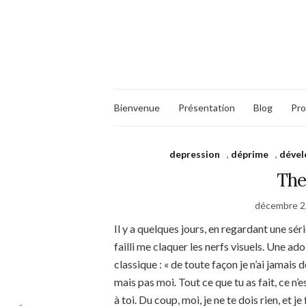
Bienvenue
Présentation
Blog
Pro
depression
,
déprime
,
dével
The
décembre 2
Il y a quelques jours, en regardant une séri
failli me claquer les nerfs visuels. Une ad
classique : « de toute façon je n’ai jamais 
mais pas moi. Tout ce que tu as fait, ce n’
à toi. Du coup, moi, je ne te dois rien, et je