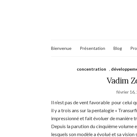
Bienvenue
Présentation
Blog
Pro
concentration
,
développeme
Vadim Ze
février 16,
Il n’est pas de vent favorable pour celui qu
il y a trois ans sur la pentalogie « Trans
impressionné et fait évoluer de manière tr
Depuis la parution du cinquième volume e
lesquels son modèle a évolué et sa vision s