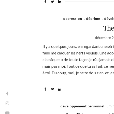
depression
,
déprime
,
dével
The
décembre 2
Il y a quelques jours, en regardant une séri
failli me claquer les nerfs visuels. Une ad
classique : « de toute façon je n’ai jamais 
mais pas moi. Tout ce que tu as fait, ce n’
à toi. Du coup, moi, je ne te dois rien, et je
développement personnel
,
min