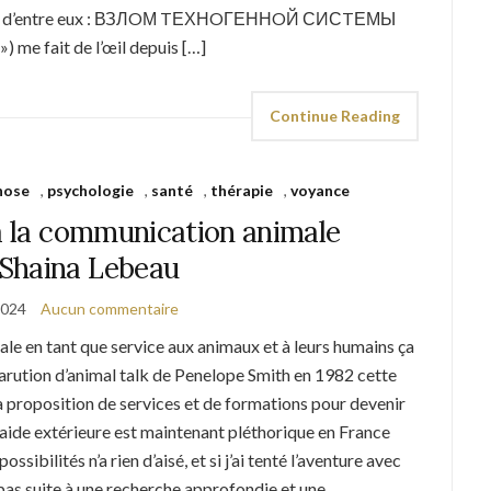
ais. Un d’entre eux : ВЗЛOМ TЕХНOГЕННOЙ СИСTЕМЫ
 me fait de l’œil depuis […]
Continue Reading
nose
,
psychologie
,
santé
,
thérapie
,
voyance
 à la communication animale
 Shaina Lebeau
2024
Aucun commentaire
le en tant que service aux animaux et à leurs humains ça
 parution d’animal talk de Penelope Smith en 1982 cette
La proposition de services et de formations pour devenir
ide extérieure est maintenant pléthorique en France
sibilités n’a rien d’aisé, et si j’ai tenté l’aventure avec
 pas suite à une recherche approfondie et une