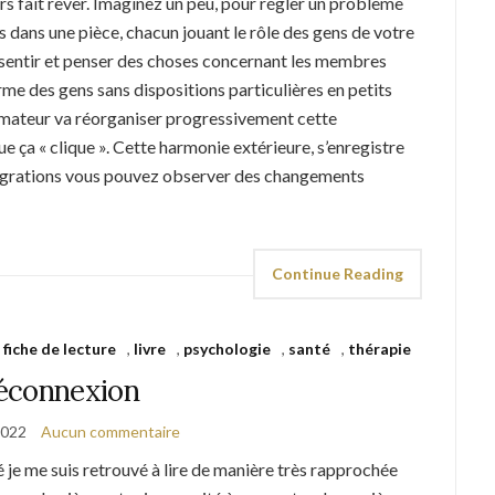
urs fait rêver. Imaginez un peu, pour régler un problème
dans une pièce, chacun jouant le rôle des gens de votre
t sentir et penser des choses concernant les membres
orme des gens sans dispositions particulières en petits
animateur va réorganiser progressivement cette
ue ça « clique ». Cette harmonie extérieure, s’enregistre
tégrations vous pouvez observer des changements
Continue Reading
,
fiche de lecture
,
livre
,
psychologie
,
santé
,
thérapie
éconnexion
2022
Aucun commentaire
é je me suis retrouvé à lire de manière très rapprochée