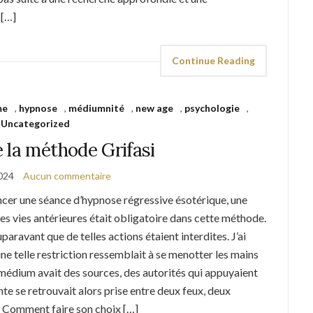
 […]
Continue Reading
me
,
hypnose
,
médiumnité
,
new age
,
psychologie
,
Uncategorized
 la méthode Grifasi
2024
Aucun commentaire
cer une séance d’hypnose régressive ésotérique, une
les vies antérieures était obligatoire dans cette méthode.
aravant que de telles actions étaient interdites. J’ai
une telle restriction ressemblait à se menotter les mains
a médium avait des sources, des autorités qui appuyaient
te se retrouvait alors prise entre deux feux, deux
 Comment faire son choix […]