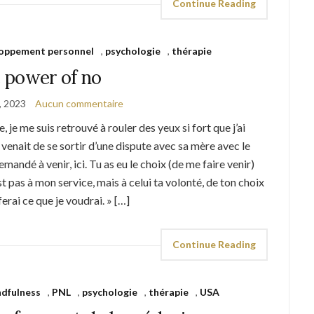
Continue Reading
oppement personnel
,
psychologie
,
thérapie
 power of no
, 2023
Aucun commentaire
e, je me suis retrouvé à rouler des yeux si fort que j’ai
o venait de se sortir d’une dispute avec sa mère avec le
demandé à venir, ici. Tu as eu le choix (de me faire venir)
est pas à mon service, mais à celui ta volonté, de ton choix
 ferai ce que je voudrai. » […]
Continue Reading
dfulness
,
PNL
,
psychologie
,
thérapie
,
USA