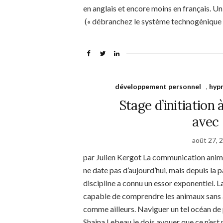
en anglais et encore moins en franç
(« débranchez le système technogènique »)
développement personnel
,
hyp
Stage d’initiation
avec
août 27, 
par Julien Kergot La communication anima
ne date pas d’aujourd’hui, mais depuis la
discipline a connu un essor exponentiel. 
capable de comprendre les animaux sans a
comme ailleurs. Naviguer un tel océan de pos
Shaina Lebeau je dois avouer que ce n’est