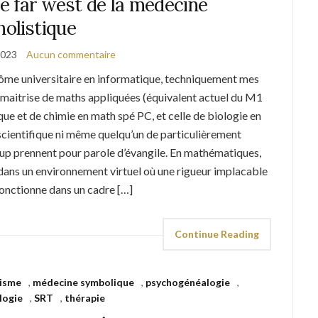
le far west de la médecine
holistique
2023
Aucun commentaire
ôme universitaire en informatique, techniquement mes
la maitrise de maths appliquées (équivalent actuel du M1
que et de chimie en math spé PC, et celle de biologie en
 scientifique ni même quelqu’un de particulièrement
p prennent pour parole d’évangile. En mathématiques,
 dans un environnement virtuel où une rigueur implacable
onctionne dans un cadre […]
Continue Reading
isme
,
médecine symbolique
,
psychogénéalogie
,
logie
,
SRT
,
thérapie