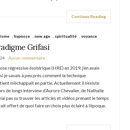
Continue Reading
risme
,
hypnose
,
new age
,
spiritualité
,
voyance
radigme Grifasi
024
Aucun commentaire
ose régressive ésotérique (HRE) en 2019, j’en avais
si je savais à peu près comment la technique
tient m’échappait en partie. Actuellement il n’existe
hors de longs interview d’Aurore Chevalier, de Nathalie
n’ai pas su trouver les articles et vidéos prenant le temps
t offert de quoi faire un choix plus éclairé à l’époque.