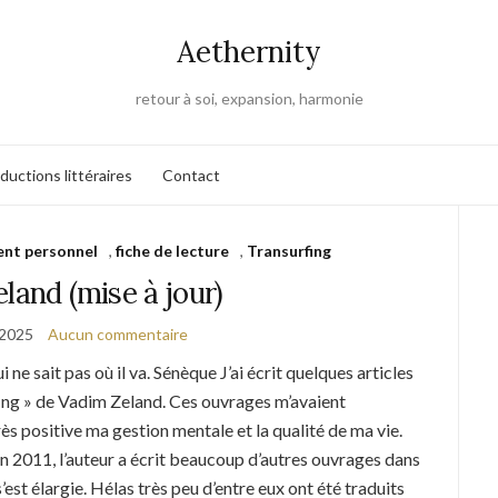
Aethernity
retour à soi, expansion, harmonie
ductions littéraires
Contact
nt personnel
,
fiche de lecture
,
Transurfing
land (mise à jour)
 2025
Aucun commentaire
i ne sait pas où il va. Sénèque J’ai écrit quelques articles
urfing » de Vadim Zeland. Ces ouvrages m’avaient
ès positive ma gestion mentale et la qualité de ma vie.
n 2011, l’auteur a écrit beaucoup d’autres ouvrages dans
’est élargie. Hélas très peu d’entre eux ont été traduits